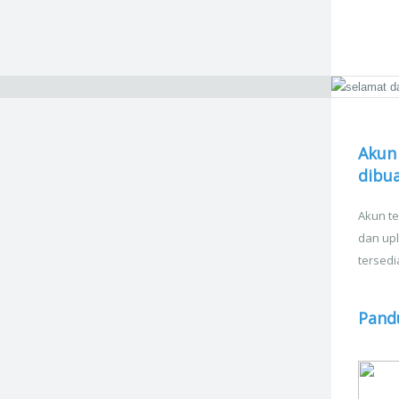
Akun
dibua
Akun te
dan upl
tersedi
Pand