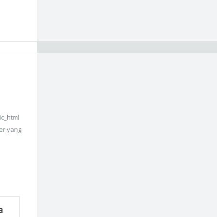
ic_html
er yang
a