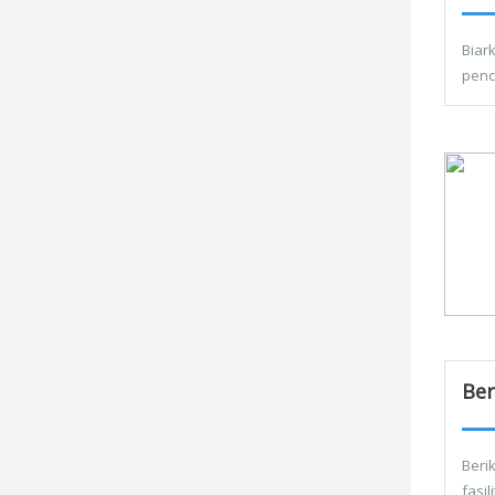
Biar
penc
Ber
Berik
fasi