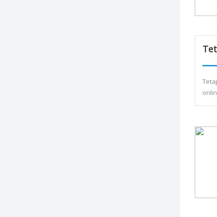
Tet
Teta
onli