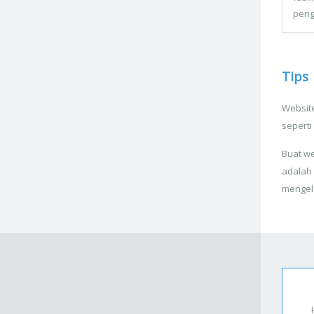
peng
Tips
Website
seperti
Buat we
adalah
mengel