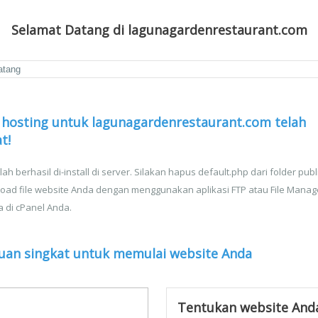
Selamat Datang di lagunagardenrestaurant.com
 hosting untuk lagunagardenrestaurant.com telah
t!
lah berhasil di-install di server. Silakan hapus default.php dari folder publ
oad file website Anda dengan menggunakan aplikasi FTP atau File Manag
a di cPanel Anda.
uan singkat untuk memulai website Anda
Tentukan website And